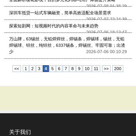
2026-07-08 01:38:29
深圳车抵贷一站式车辆融资，简单高效适配全场景需求
2026-07-07 22:24:39
探索短剧网：短视频时代的内容革命与未来趋势
2026-07-06 18:12:47
万山牌，63锡丝，无铅焊焊丝，焊锡条，焊锡球，锡丝，无铅
焊锡球、锌丝，纯锌丝，6337锡条，焊锡丝、牢固可靠；出渣
少
2026-07-06 00:10:29
<<
1
2
3
4
5
6
7
8
9
10
11
>>
200
关于我们