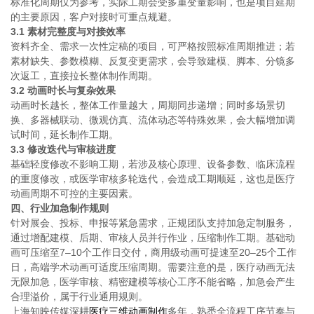
标准化周期仅为参考，实际工期会受多重变量影响，也是项目延期
的主要原因，客户对接时可重点规避。
3.1 素材完整度与对接效率
资料齐全、需求一次性定稿的项目，可严格按照标准周期推进；若
素材缺失、参数模糊、反复变更需求，会导致建模、脚本、分镜多
次返工，直接拉长整体制作周期。
3.2 动画时长与复杂效果
动画时长越长，整体工作量越大，周期同步递增；同时多场景切
换、多器械联动、微观仿真、流体动态等特殊效果，会大幅增加调
试时间，延长制作工期。
3.3 修改迭代与审核进度
基础轻度修改不影响工期，若涉及核心原理、设备参数、临床流程
的重度修改，或医学审核多轮迭代，会造成工期顺延，这也是医疗
动画周期不可控的主要因素。
四、行业加急制作规则
针对展会、投标、申报等紧急需求，正规团队支持加急定制服务，
通过增配建模、后期、审核人员并行作业，压缩制作工期。基础动
画可压缩至7–10个工作日交付，商用级动画可提速至20–25个工作
日，高端学术动画可适度压缩周期。需要注意的是，医疗动画无法
无限加急，医学审核、精密建模等核心工序不能省略，加急会产生
合理溢价，属于行业通用规则。
上海知映传媒深耕
医疗三维动画制作
多年，熟悉全流程工序节奏与