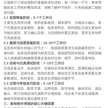
正规医疗三维动画制作遵循标准化流程，每一环缺一不可，整体周
期由各工序耗时叠加而成，清晰了解环节耗时，可有效规避工期延
误问题。
2.1 前期筹备阶段：3–7个工作日
主要包含需求沟通、资料收集梳理、脚本撰写、分镜设计确认。客
户完整提供设备图纸、参数、临床资料后，制作团队完成文案创作
与镜头规划，双方确认定稿，为后续制作奠定基础，需求无变动即
可高效推进。
2.2 建模与场景搭建阶段：10–20个工作日
这是耗时最长的核心环节之一，根据精度要求完成器械零部件、人
体结构、临床场景建模与材质渲染。基础模型耗时较短，精密器械
与人体微观结构建模需要反复校对比例、细节，耗时显著增加。
2.3 动画与仿真调试阶段：7–15个工作日
完成设备运作、临床操作、生物动态等效果调试，普通机械运动调
试速度快，流体仿真、软组织形变、微创交互等复杂效果需要反复
参数调试，耗时更长，是差异化周期的关键环节。
2.4 后期与审核迭代阶段：5–10个工作日
包含画面渲染、配音字幕、品牌包装、医学审核、修改优化、成品
输出。医疗动画必须完成医学合规校验，结合客户反馈完成微调，
确保内容精准合规后最终交付。
三、影响制作周期的核心关键因素