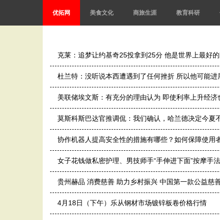
优拓网
美食文化
商旅生涯
教育科研
克莱：追梦让约基奇25投拿到25分 他是世界上最好
杜兰特：没听说本西遭遇到了任何挫折 所以他可能进
美联储埃文斯：有充分的理由认为 即使利率上升经济
莫斯科斯巴达官推调侃：我们确认，哈兰德决定今夏
协作机器人提高安全性的措施有哪些？如何保障使用
女子花钱做私密护理、男技师手“手伸进下面”按摩手
贵州赫品 消费慈善 助力乡村振兴 中国第一款公益慈
4月18日（下午）乐从钢材市场镀锌板卷价格行情