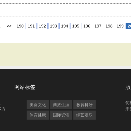
.
<<
190
191
192
193
194
195
196
197
198
199
2
网站标签
版
生
优
美食文化
商旅生涯
教育科研
多方
来
体育健康
国际资讯
综艺娱乐