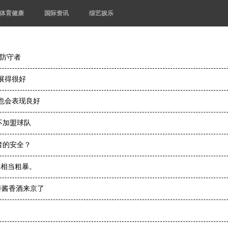
体育健康
国际资讯
综艺娱乐
的防守者
展得很好
也会表现良好
不加盟球队
者的安全？
法相当粗暴。
善酱香酒来京了