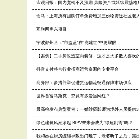
宏观日报：国内宽松不及预期 风险资产或延续震荡格
盒马：上海所有团购订单免费增加三份物资送社区老
互联网房东项目
宁波鄞州区：“市监蓝”在“党建红”中更耀眼
【案例】二手房改造室内装修，这才是大多数人喜欢
抖音支付整合行业招商运营资源的专业平台
商务部：多措并举促进货运物流畅通保障市场供应
世界首富马斯克，究竟有多爱当网红？
最高检发布典型案例：一婚纱摄影师为境外人员提供3
绿色建筑风潮渐起 BIPV未来会成为“绿建刚需”吗？
我和她在厨房缠绵导致出门晚了，老婆听了之后，露