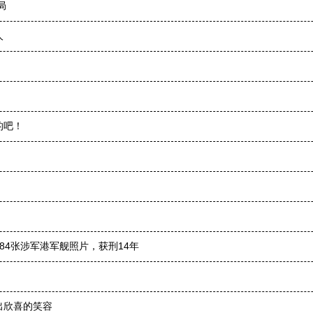
局
人
的吧！
84张涉军港军舰照片，获刑14年
出欣喜的笑容