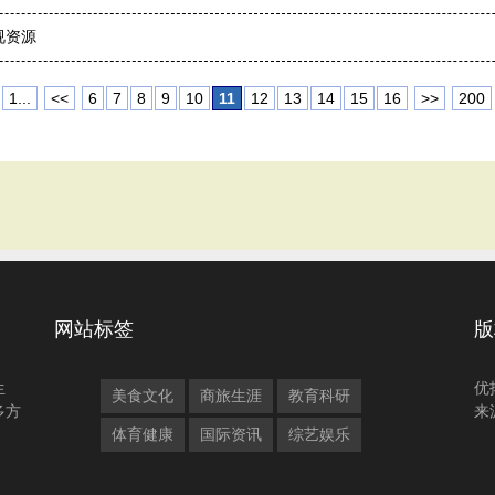
视资源
1...
<<
6
7
8
9
10
11
12
13
14
15
16
>>
200
网站标签
版
生
优
美食文化
商旅生涯
教育科研
多方
来
体育健康
国际资讯
综艺娱乐