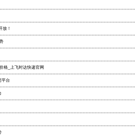
开放！
势
查价格_上飞时达快递官网
想平台
力
势