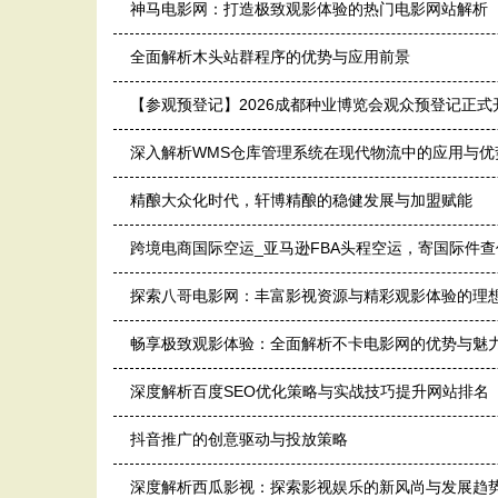
神马电影网：打造极致观影体验的热门电影网站解析
全面解析木头站群程序的优势与应用前景
【参观预登记】2026成都种业博览会观众预登记正式
深入解析WMS仓库管理系统在现代物流中的应用与优
精酿大众化时代，轩博精酿的稳健发展与加盟赋能
跨境电商国际空运_亚马逊FBA头程空运，寄国际件
探索八哥电影网：丰富影视资源与精彩观影体验的理
畅享极致观影体验：全面解析不卡电影网的优势与魅
深度解析百度SEO优化策略与实战技巧提升网站排名
抖音推广的创意驱动与投放策略
深度解析西瓜影视：探索影视娱乐的新风尚与发展趋