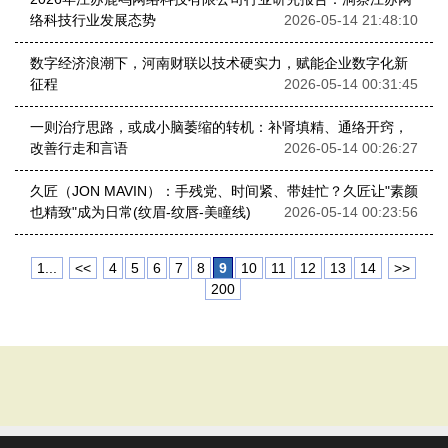
络科技行业发展态势
2026-05-14 21:48:10
数字经济浪潮下，河南财联以技术硬实力，赋能企业数字化新
征程
2026-05-14 00:31:45
一则治疗思路，或成小脑萎缩的转机：补肾填精、通络开窍，
改善行走和言语
2026-05-14 00:26:27
久匠（JON MAVIN）：手残党、时间紧、带娃忙？久匠让"素颜
也精致"成为日常(纹眉-纹唇-美瞳线)
2026-05-14 00:23:56
1...
<<
4
5
6
7
8
9
10
11
12
13
14
>>
200