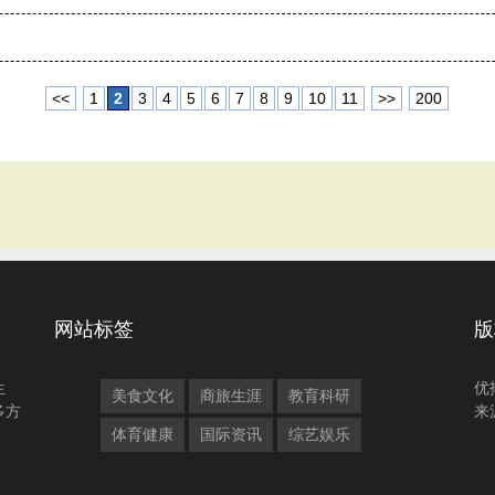
<<
1
2
3
4
5
6
7
8
9
10
11
>>
200
网站标签
版
生
优
美食文化
商旅生涯
教育科研
多方
来
体育健康
国际资讯
综艺娱乐