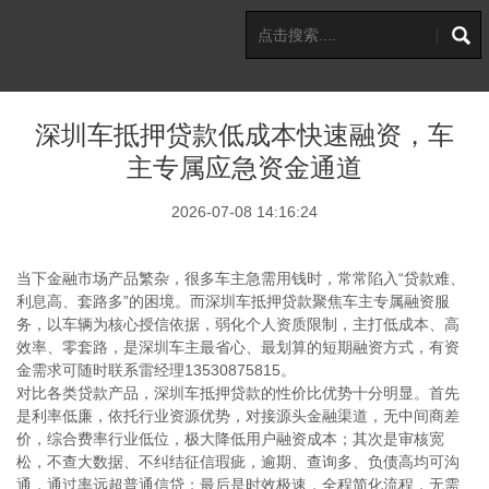
深圳车抵押贷款低成本快速融资，车
主专属应急资金通道
2026-07-08 14:16:24
当下金融市场产品繁杂，很多车主急需用钱时，常常陷入“贷款难、
利息高、套路多”的困境。而深圳车抵押贷款聚焦车主专属融资服
务，以车辆为核心授信依据，弱化个人资质限制，主打低成本、高
效率、零套路，是深圳车主最省心、最划算的短期融资方式，有资
金需求可随时联系雷经理13530875815。
对比各类贷款产品，深圳车抵押贷款的性价比优势十分明显。首先
是利率低廉，依托行业资源优势，对接源头金融渠道，无中间商差
价，综合费率行业低位，极大降低用户融资成本；其次是审核宽
松，不查大数据、不纠结征信瑕疵，逾期、查询多、负债高均可沟
通，通过率远超普通信贷；最后是时效极速，全程简化流程，无需