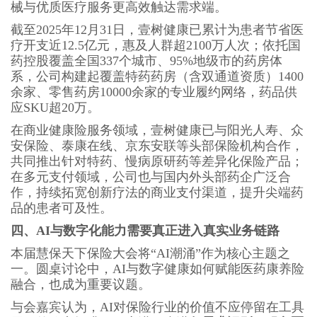
械与优质医疗服务更高效触达需求端。
截至2025年12月31日，壹树健康已累计为患者节省医
疗开支近12.5亿元，惠及人群超2100万人次；依托国
药控股覆盖全国337个城市、95%地级市的药房体
系，公司构建起覆盖特药药房（含双通道资质）1400
余家、零售药房10000余家的专业履约网络，药品供
应SKU超20万。
在商业健康险服务领域，壹树健康已与阳光人寿、众
安保险、泰康在线、京东安联等头部保险机构合作，
共同推出针对特药、慢病原研药等差异化保险产品；
在多元支付领域，公司也与国内外头部药企广泛合
作，持续拓宽创新疗法的商业支付渠道，提升尖端药
品的患者可及性。
四、AI与数字化能力需要真正进入真实业务链路
本届慧保天下保险大会将“AI潮涌”作为核心主题之
一。圆桌讨论中，AI与数字健康如何赋能医药康养险
融合，也成为重要议题。
与会嘉宾认为，AI对保险行业的价值不应停留在工具