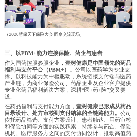
（
2026慧保天下保险大会 圆桌交流现场
）
三、以PBM+能力连接保险、药企与患者
作为国药控股参股企业，
壹树健康是
中国领先的
药品
福利与支付平台（PBM+）。
公司以医药学为专业支
撑、以科技能力为中枢驱动，系统链接支付端与医药
产业链，为商业保险公司、药品企业及企业客户提供
专业化药品福利解决方案，深耕“医+药+险”交叉赛
道。
在药品福利与支付能力方面，
壹树健康已形成从药品
目录设计、处方审核到支付结算的全链路能力。
公司
依托药品筛选、支付方案设计、患者触达、用药审核
和保险协同等方面的实践积累，持续参与药企、保险
机构、医疗服务方之间的支付协同设计，推动高值药