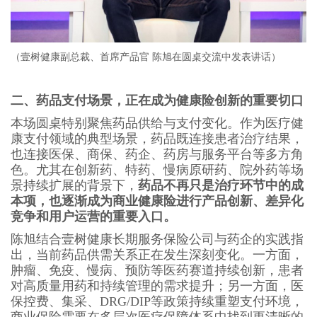
（
壹树健康副总裁、首席产品官 陈旭在圆桌交流中发表讲话
）
二、药品支付场景，正在成为健康险创新的重要切口
本场圆桌特别聚焦药品供给与支付变化。作为医疗健
康支付领域的典型场景，药品既连接患者治疗结果，
也连接医保、商保、药企、药房与服务平台等多方角
色。尤其在创新药、特药、慢病原研药、院外药等场
景持续扩展的背景下，
药品不再只是治疗环节中的成
本项，也逐渐成为商业健康险进行产品创新、差异化
竞争和用户运营的重要入口。
陈旭结合壹树健康长期服务保险公司与药企的实践指
出，当前药品供需关系正在发生深刻变化。一方面，
肿瘤、免疫、慢病、预防等医药赛道持续创新，患者
对高质量用药和持续管理的需求提升；另一方面，医
保控费、集采、DRG/DIP等政策持续重塑支付环境，
商业保险需要在多层次医疗保障体系中找到更清晰的