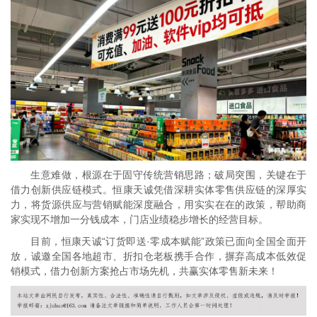
生意难做，根源在于固守传统营销思路；破局突围，关键在于
借力创新供应链模式。恒康天诚凭借深耕实体零售供应链的深厚实
力，将货源供应与营销赋能深度融合，用实实在在的政策，帮助商
家实现不增加一分钱成本，门店业绩稳步增长的经营目标。
目前，恒康天诚“订货即送·零成本赋能”政策已面向全国全面开
放，诚邀全国各地超市、折扣仓老板携手合作，摒弃高成本低效促
销模式，借力创新方案抢占市场先机，共赢实体零售新未来！