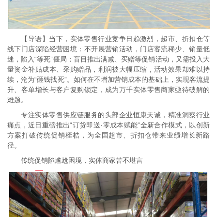
【导语】当下，实体零售行业竞争日趋激烈，超市、折扣仓等
线下门店深陷经营困境：不开展营销活动，门店客流稀少、销量低
迷，陷入“等死”僵局；盲目推出满减、买赠等促销活动，又需投入大
量资金补贴成本、采购赠品，利润被大幅压缩，活动效果却难以持
续，沦为“砸钱找死”。如何在不增加营销成本的基础上，实现客流提
升、客单增长与客户复购锁定，成为万千实体零售商家亟待破解的
难题。
专注实体零售供应链服务的头部企业恒康天诚，精准洞察行业
痛点，近日重磅推出“订货即送·零成本赋能”全新合作模式，以创新
方案打破传统促销桎梏，为全国超市、折扣仓带来业绩增长新路
径。
传统促销陷尴尬困境，实体商家苦不堪言