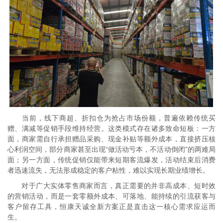
当前，线下商超、折扣仓为抢占市场份额，普遍依赖传统买
赠、满减等促销手段维持经营。这类模式存在诸多致命短板：一方
面，商家需自行承担赠品采购、现金补贴等额外成本，直接挤压核
心利润空间，部分商家甚至出现“做活动亏本，不活动倒闭”的两难局
面；另一方面，传统促销仅能带来短期客流爆发，活动结束后消费
者迅速流失，无法形成稳定的客户粘性，难以实现长期业绩增长。
对于广大实体零售商家而言，真正需要的并非高成本、短时效
的营销活动，而是一套零额外成本、可落地、能持续的引流获客与
客户留存工具，恒康天诚全新方案正是直击这一核心需求应运而
生。