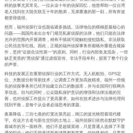
样的故事尤其常见。一位从业十年的侦探回忆，他曾帮助一位台湾
老人找到在大陆失联五十年的胞弟，兄弟重逢的那一刻，所有奔波
都变得值得。
然而，福州侦探行业也面临诸多挑战。法律地位的模糊是最核心的
问题——我国尚未出台专门规范私家侦探的法律，他们只能在法律
允许的范围内开展调查，稍有不慎就可能触犯侵犯隐私、非法获取
公民信息等红线。因此，正规的福州侦探事务所都格外重视合规操
作，坚持“证据合法性第一”的原则。同时，行业内部鱼龙混杂，一些
缺乏资质的“黑侦探”通过虚假宣传、非法手段牟利，损害了整个行业
的声誉。
科技的发展正在重塑侦探行业的工作方式。无人机航拍、GPS定
位、大数据分析等新技术，让调查工作更加高效精准。福州一些领
先的侦探事务所已经开始建立自己的数据库，并与全国同行联网共
享信息。但与此同时，公众隐私保护意识的增强和法律法规的完
善，也对侦探工作提出了更高要求。如何在技术进步与法律伦理间
找到平衡，是每个从业者必须思考的课题。
夜幕降临，三坊七巷的灯笼次第亮起，闽江的波光映照着现代楼
宇。在这片古老与新生交织的土地上，福州侦探们依然在默默守护
着城市的另一面秩序。他们不是超级英雄，只是普通人选择了不普
通的职业；他们不能承诺所有谜题都有答案，但始终相信，只要坚