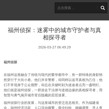
福州侦探：迷雾中的城市守护者与真
相探寻者
2026-03-27 06:49:29
福州侦探
在福州这座融合了传统与现代的繁华都市中，有一群特殊的身影悄
然穿行于大街小巷。他们并非警察，却同样以追寻真相为己任；他
们不常现身于公众视野，却总在关键时刻为迷途者点亮一盏明灯。
他们就是福州侦探，一群游走于法律与道德边缘的真相探寻者，用
智慧与勇气揭开城市背后隐藏的层层迷雾。
福州侦探行业的发展，与这座城市的变迁息息相关。作为福建省
会，福州经济活跃、人口流动频繁，商业纠纷、婚姻调查、寻人查