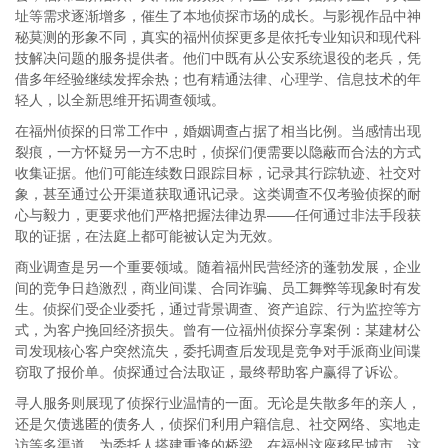
址等需求逐渐增多，催生了本地侦探市场的成长。与影视作品中神
秘莫测的形象不同，真实的福州侦探更多是依托专业知识和现代科
技解决问题的服务提供者。他们中既有从公安系统退役的老兵，凭
借多年经验继续发挥余热；也有精通法律、心理学、信息技术的年
轻人，以全新思维开拓调查领域。
在福州侦探的日常工作中，婚姻调查占据了相当比例。当感情出现
裂痕，一方怀疑另一方不忠时，侦探们便需要以隐蔽而合法的方式
收集证据。他们可能连续数日跟踪目标，记录其行踪轨迹、社交对
象，甚至通过公开渠道获取通讯记录。这类调查不仅考验侦探的耐
心与毅力，更要求他们严格把握法律边界——任何通过非法手段获
取的证据，在法庭上都可能被认定为无效。
商业调查是另一个重要领域。随着福州民营经济的蓬勃发展，企业
间的竞争日趋激烈，商业间谍、合同诈骗、员工舞弊等现象时有发
生。侦探们受企业委托，通过背景调查、资产追踪、行为监控等方
式，为客户挽回经济损失。曾有一位福州侦探分享案例：某建材公
司发现核心客户突然流失，委托调查后发现是竞争对手派商业间谍
窃取了报价单。侦探通过合法取证，最终帮助客户赢得了诉讼。
寻人服务则展现了侦探行业温情的一面。无论是失散多年的亲人，
还是欠债逃匿的债务人，侦探们利用户籍信息、社交网络、实地走
访等多渠道，为委托人搭建重逢的桥梁。在福州这座移民城市，这