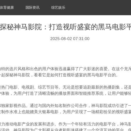
体育健康
国际资讯
综艺娱乐
探秘神马影院：打造视听盛宴的黑马电影
2025-08-02 07:31:00
独特的选片风格和出色的用户体验迅速赢得了广大影迷的喜爱。在这个充
一起探秘神马影院，看看它是如何打造视听盛宴的黑马电影平台的。
类热门电影、电视剧、综艺节目等。无论是想要追剧最新的热播剧集，还
户体验，为用户打造了清晰流畅的播放界面和智能推荐系统，让用户能够
和独家影视作品。通过与国内外知名制作公司合作，神马影院成功引进了
在制作水准上也能媲美大银幕电影，为用户呈现了一场精彩纷呈的视听盛
努力推动电影产业的发展和进步。作为一个年轻有活力的电影平台，神马
等活动，神马影院为广大影视从业者和影迷搭建了一个交流互动的平台，