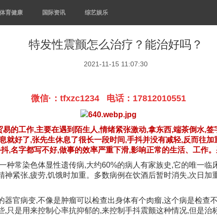
体育健康
国际资讯
综艺娱乐
特发性震颤怎么治疗？能治好吗？
2021-11-15 11:07:30
微信·：tfxzc1234 电话：17812010551
口贸易的工作,主要在遇到陌生人,情绪紧张激动,拿东西,端茶倒水,
息就好了,张先生休息了很长一段时间,手抖并没有减轻,反而往加
手抖,名字都写不好,做事的效率严重下滑,影响正常的生活、工作
一种常染色体显性遗传病,大约60%的病人有家族史,它的唯一临
精神紧张,疲劳,饥饿时加重。多数病例在饮酒后暂时消失,次日
的器官病变,不像是肿瘤可以检查出身体有个肉瘤,这个病是检查不
些,只是用来控制心率抗抑郁的,来控制手抖震颤这种情况,但是治