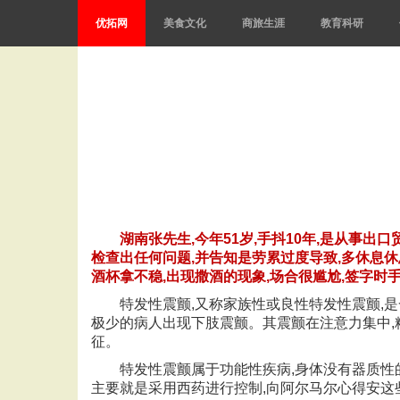
优拓网
美食文化
商旅生涯
教育科研
湖南张先生,今年51岁,手抖10年,是从事出
检查出任何问题,并告知是劳累过度导致,多休息休
酒杯拿不稳,出现撒酒的现象,场合很尴尬,签字时
特发性震颤,又称家族性或良性特发性震颤,是
极少的病人出现下肢震颤。其震颤在注意力集中,
征。
特发性震颤属于功能性疾病,身体没有器质性
主要就是采用西药进行控制,向阿尔马尔心得安这