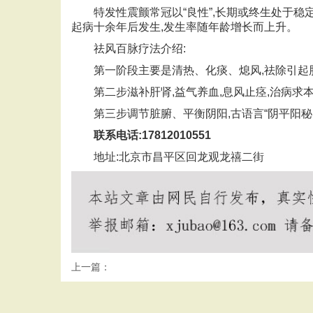
特发性震颤常冠以“良性”,长期或终生处于稳
起病十余年后发生,发生率随年龄增长而上升。
祛风百脉疗法介绍:
第一阶段主要是清热、化痰、熄风,祛除引起
第二步滋补肝肾,益气养血,息风止痉,治病求
第三步调节脏腑、平衡阴阳,古语言“阴平阳
联系电话:17812010551
地址:北京市昌平区回龙观龙禧二街
上一篇：